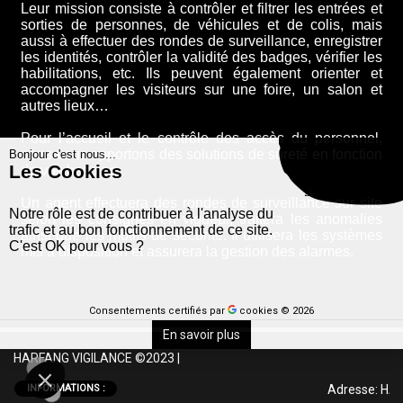
Leur mission consiste à contrôler et filtrer les entrées et
sorties de personnes, de véhicules et de colis, mais
aussi à effectuer des rondes de surveillance, enregistrer
les identités, contrôler la validité des badges, vérifier les
habilitations, etc. Ils peuvent également orienter et
accompagner les visiteurs sur une foire, un salon et
autres lieux…
Pour l’accueil et le contrôle des accès du personnel,
nous vous apportons des solutions de sûreté en fonction
Bonjour c'est nous...
Les Cookies
de vos besoins.
Un agent effectuera des rondes de surveillance sur site
Notre rôle est de contribuer à l'analyse du
selon les consignes en vigueur, traitera les anomalies
trafic et au bon fonctionnement de ce site.
ainsi que les motifs de sécurité. Il utilisera les systèmes
C'est OK pour vous ?
mis à disposition et assurera la gestion des alarmes.
Consentements certifiés par
cookies
© 2026
En savoir plus
HARFANG VIGILANCE ©2023
|
INFORMATIONS :
Adresse
: HAR